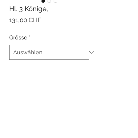
Hl. 3 Könige,
Preis
131,00 CHF
Grösse
*
In den Warenkorb
Florian-Krippe, color. Auch einzeln
und in natur erhältlich
©2019 Geschenk-Ecke Betschart