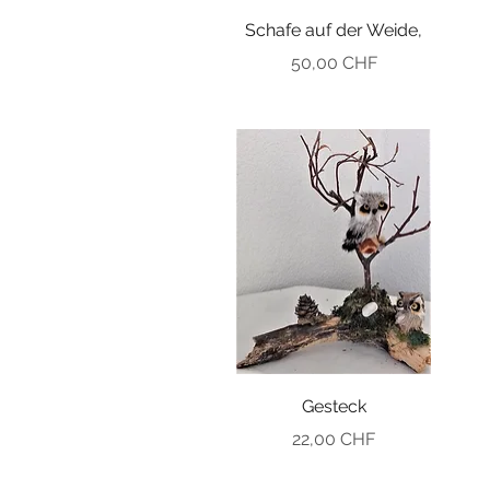
Schafe auf der Weide,
Preis
50,00 CHF
Gesteck
Preis
22,00 CHF