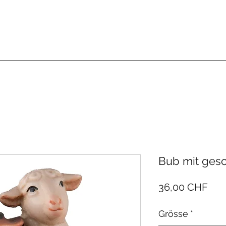
GESCHENK-ECKE BETSCHART
 Zubehör
Schnitzereien
Medien
Deko, und Kerzen
Her
Bub mit gesc
Prei
36,00 CHF
Grösse
*