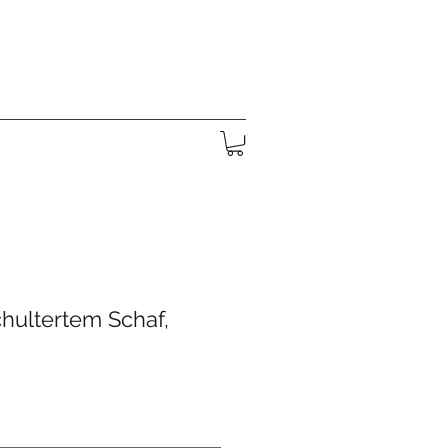
z-Jesu Kapelle
Über uns
hultertem Schaf,
s