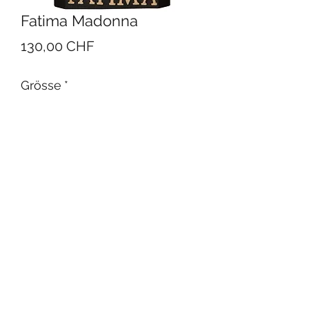
Fatima Madonna
Preis
130,00 CHF
Grösse
*
In den Warenkorb
color blau, holzgeschnitzt.
Verschiedene Grössen. Müssen wir
bestellen
Auch mit Krone erhältlich. Verkauft,
muss wieder bestellt werden.