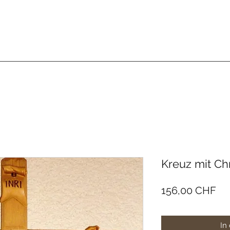
GESCHENK-ECKE BETSCHART
 Zubehör
Schnitzereien
Medien
Deko, und Kerzen
Her
Kreuz mit Ch
Pre
156,00 CHF
In