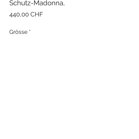
Schutz-Madonna,
Preis
440,00 CHF
Grösse
*
In den Warenkorb
Holz, ahorn bis Grösse 50cm.
Ab Grösse 50 cm, handgeschnitzt.
Verfügbar, Grösse 50 cm, 40 cm,
ander Grössen
auf Bestellung erhältlich.