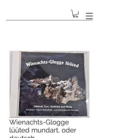
GESCHENK-ECKE BETSCHART
Wienachts-Glogge
lüüted mundart, oder